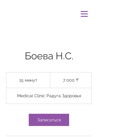
Боева Н.С.
7 000
казахских
15 минут
1
7 000 ₸
тенге
5
м
Medical Clinic Радуга Здоровья
и
н
у
т
Записаться